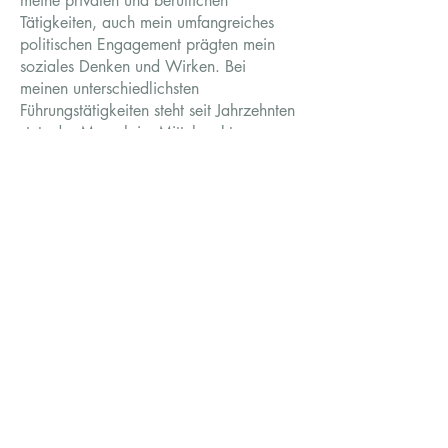
meine privaten und beruflichen
Tätigkeiten, auch mein umfangreiches
politischen Engagement prägten mein
soziales Denken und Wirken. Bei
meinen unterschiedlichsten
Führungstätigkeiten steht seit Jahrzehnten
stets der Mensch im Mittelpunkt.
Positiv prägt mich meine über 40 Jahre
andauernde Beziehung zu meiner
Ehefrau sowie die Entwicklung unserer
beiden heute erwachsenen Söhne und
der zwei Enkelkinder.
Zur Lebenserfahrung zählt auch mein
40-jähriger Weg mit meiner
Krebserkrankung, sowie die
Krebserkrankung meiner Frau. Die
regelmässige Auseinandersetzung mit
der Frage des Seins ist nebst schweren
Momenten auch eine grosse
Bereicherung. Mein Lebensweg spiegelt
mir immer wieder, “dass das Leben in