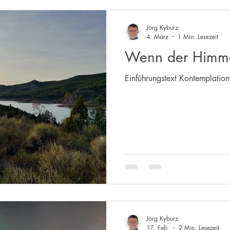
Jörg Kyburz
4. März
1 Min. Lesezeit
Wenn der Himmel
Einführungstext Kontemplati
Jörg Kyburz
17. Feb.
2 Min. Lesezeit