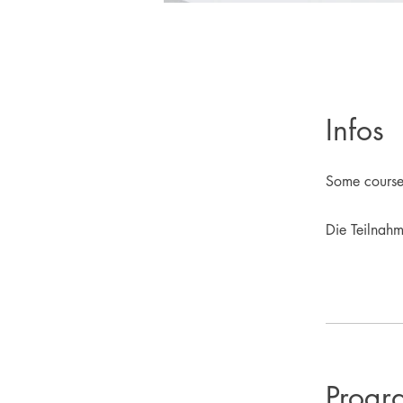
Infos
Some course
Die Teilnah
Progr